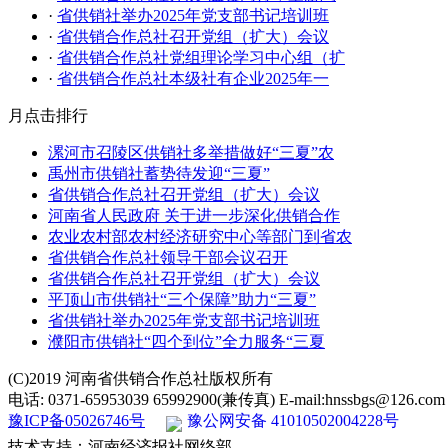
·
省供销社举办2025年党支部书记培训班
·
省供销合作总社召开党组（扩大）会议
·
省供销合作总社党组理论学习中心组（扩
·
省供销合作总社本级社有企业2025年一
月点击排行
漯河市召陵区供销社多举措做好“三夏”农
禹州市供销社蓄势待发迎“三夏”
省供销合作总社召开党组（扩大）会议
河南省人民政府 关于进一步深化供销合作
农业农村部农村经济研究中心等部门到省农
省供销合作总社领导干部会议召开
省供销合作总社召开党组（扩大）会议
平顶山市供销社“三个保障”助力“三夏”
省供销社举办2025年党支部书记培训班
濮阳市供销社“四个到位”全力服务“三夏
(C)2019 河南省供销合作总社版权所有
电话: 0371-65953039 65992900(兼传真) E-mail:hnssbgs@126.com
豫ICP备05026746号
豫公网安备 41010502004228号
技术支持：河南经济报社网络部