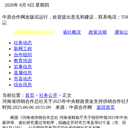
2026年 8月 6日 星期四
中国供销合作网
中原合作网改版试运行，欢迎提出意见和建议，联系电话：55983
河南省供销合作总社
|
省社概况
|
政策法规
|
通知
社务动态
新网工程
合作组织
教育培训
监事信息
直属信息
市县动态
综合讯息
当前位置：
首页
>
社务公开
> 正文
河南省供销合作总社关于2025年中央财政资金支持供销合作
时间:2025-06-06 10:51:09 来源：中原合作网
返回首页
根据《河南省供销合作总社 河南省财政厅关于组织申报2025年中央
家评审、省社研究通过等程序，拟确定开封市兰考县等62个县（市、区，下
年6月12日）。公示期间若有异议可向省供销社实名反映。