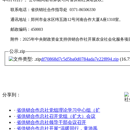
联系电话：
省供销社合作指导处 0371-86506330
通讯地址：郑州市金水区纬五路12号河南合作大厦A座1310室。
邮政编码：450003
附件：2025年中央财政资金支持供销合作社开展农业社会化服务项
公示.zip
df70868d7c5d5ba0d0784ada7e22f894.zip
(16.7
分享到：
社
·
省供销合作总社党组理论学习中心组（扩
·
省供销合作总社召开党组（扩大）会议
·
省供销合作总社领导干部会议召开
·
省供销合作总社开展“温暖同行，童游禹