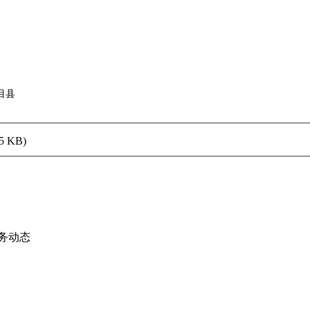
目县
5 KB)
务动态