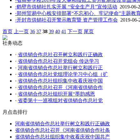
·省商务学校2019年度人事和绩效工资分配制度改革圆满
·鹤壁市供销社扎实开展 “安全生产月”宣传活动
2019-06-
·郑州贸易中心栈安排部署“不忘初心、牢记使命”主题教
·开封市供销社召开警示教育暨 资产管理工作会
2019-06-
首页
上一页
36
37
38
39
40
41
下一页
尾页
社务动态
·
省供销合作总社召开树立和践行正确政
·
省供销合作总社召开党组会 传达学习
·
河南省供销合作总社举行树立和践行正
·
省供销合作总社党组理论学习中心组（扩
·
省供销合作总社组织集中收看庆祝中国
·
省供销合作总社召开《河南省供销合作
·
省供销合作总社组织开展“墨韵感恩
·
省委第十一巡视组对省供销合作总社党
月点击排行
河南省供销合作总社举行树立和践行正确政
省供销合作总社召开《河南省供销合作社条
省供销合作总社组织集中收看庆祝中国共产