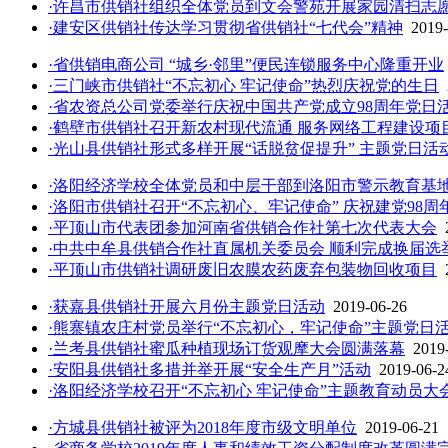
·许昌市供销社组织全体党员到文会警苑开展家园清扫志
·建安区供销社传达学习贯彻省供销社“七代会”精神
2019-
·省供销电商公司 “城乡·邻里”便民连锁服务中心隆重开业
·三门峡市供销社“不忘初心 牢记使命”热烈庆祝党的生日
·省农资总公司党委举行庆祝中国共产党成立98周年党日
·鹤壁市供销社召开新农村现代流通 服务网络工程建设项
·光山县供销社形式多样开展“话脱贫促提升” 主题党日活
·洛阳经济学校全体党员和中层干部到洛阳市警示教育基
·洛阳市供销社召开“不忘初心、牢记使命” 庆祝建党98周
·平顶山市代表团参加河南省供销合作社第七次代表大会
·中共中牟县供销合作社直属机关委员会 顺利完成换届选
·平顶山市供销社调研废旧农膜农药废弃包装物回收项目
·获嘉县供销社开展六月份主题党日活动
2019-06-26
·熊寨镇农庄村党员举行“不忘初心，牢记使命”主题党日
·兰考县供销社蜜瓜种植现场订货观摩大会圆满落幕
2019
·安阳县供销社多措并举开展“安全生产月”活动
2019-06-2
·洛阳经济学校召开“不忘初心 牢记使命”主题教育动员大
·方城县供销社被评为2018年度市级文明单位
2019-06-21