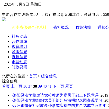
2026年 8月 9日 星期日
中国供销合作网
中原合作网改版试运行，欢迎提出意见和建议，联系电话：55983
河南省供销合作总社
|
省社概况
|
政策法规
|
通知
社务动态
合作组织
教育培训
监事信息
直属信息
市县动态
时政要闻
您所在的位置：
首页
>
综合信息
综合信息
首页
上一页
36
37
38
39
40
41
下一页
尾页
·洛阳经济学校邀请党校教师为党员干部上专题党课
2019
·洛阳经济学校组织党员干部赴马海明纪念园参观学习
20
·汝州市供销社采取多种形式庆祝中国共产党成立98周年