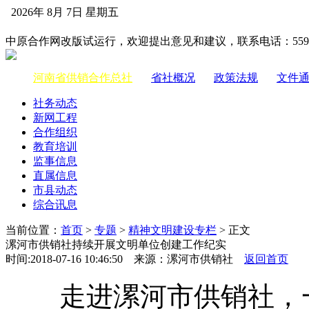
2026年 8月 7日 星期五
中国供销合作网
中原合作网改版试运行，欢迎提出意见和建议，联系电话：55983
河南省供销合作总社
|
省社概况
|
政策法规
|
文件
社务动态
新网工程
合作组织
教育培训
监事信息
直属信息
市县动态
综合讯息
当前位置：
首页
>
专题
>
精神文明建设专栏
> 正文
漯河市供销社持续开展文明单位创建工作纪实
时间:2018-07-16 10:46:50 来源：漯河市供销社
返回首页
走进漯河市供销社，一