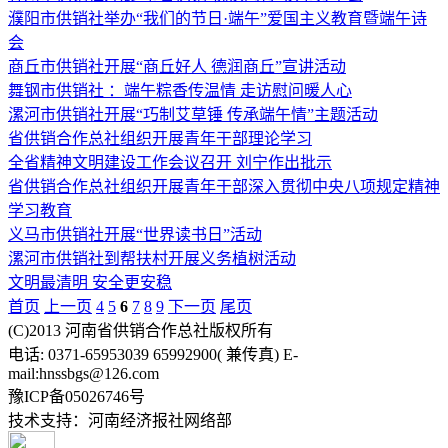
濮阳市供销社举办“我们的节日·端午”爱国主义教育暨端午诗
会
商丘市供销社开展“商丘好人 德润商丘”宣讲活动
舞钢市供销社 ：端午粽香传温情 走访慰问暖人心
漯河市供销社开展“巧制艾草锤 传承端午情”主题活动
省供销合作总社组织开展青年干部理论学习
全省精神文明建设工作会议召开 刘宁作出批示
省供销合作总社组织开展青年干部深入贯彻中央八项规定精神
学习教育
义马市供销社开展“世界读书日”活动
漯河市供销社到帮扶村开展义务植树活动
文明最清明 安全更安稳
首页
上一页
4
5
6
7
8
9
下一页
尾页
(C)2013 河南省供销合作总社版权所有
电话: 0371-65953039 65992900( 兼传真) E-
mail:hnssbgs@126.com
豫ICP备05026746号
技术支持：河南经济报社网络部