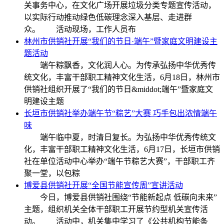
关事务中心，在文化广场开展垃圾分类专题宣传活动，
以实际行动推动绿色低碳理念深入基层、走进群
众。 活动现场，工作人员布
林州市供销社开展“我们的节日·端午”暨家庭文明建设主
题活动
端午粽飘香，文化润人心。为传承弘扬中华优秀传
统文化，丰富干部职工精神文化生活，6月18日，林州市
供销社组织开展了“我们的节日&middot;端午”暨家庭文
明建设主题
长垣市供销社举办端午节“粽艺”大赛 巧手包出浓情端午
味
端午临中夏，时清日复长。为弘扬中华优秀传统文
化，丰富干部职工精神文化生活，6月17日，长垣市供销
社在单位活动中心举办“端午节粽艺大赛”，干部职工齐
聚一堂，以包粽
博爱县供销社开展“全国节能宣传周”宣讲活动
今日，博爱县供销社围绕“节能新起点 低碳向未来”
主题，组织机关全体干部职工开展节约型机关宣传活
动。 活动中，机关集中学习了《公共机构节能条