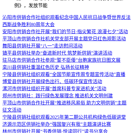
例》，发放节能
沁阳市供销合作社组织观看纪念中国人民抗日战争暨世界反法
西斯战争胜利80周年大会
安阳市供销合作社开展“我们的节日·指尖繁花 浪漫七夕”活动
平顶山市供销合作社机关党支部开展主题党日红色观影活动
舞阳县供销社开展“八一”走访慰问活动
镇平县供销社举办“奋进新时代 筑梦新供销”演讲活动
驻马店市供销合作社参观“誓不臣倭”台胞家族抗日图文展
栾川县供销社重温红色历史 弘扬长征精神
宁陵县供销社组织观看“全国节能宣传周专题宣传活动”直播
博爱县供销社开展绿色出行、低碳环保宣传活动
漯河市供销社组织开展“首席科普专家进机关”活动
郑州市供销社：践行绿色发展理念 推进机关文明创建
平顶山市供销合作社开展“推进移风易俗 助力文明供销”主题
征文活动
宁陵县供销社组织观看2025年第二期公共机构绿色低碳讲堂
济源示范区供销社举办“强国复兴有我”主题演讲比赛
林州市供销社开展“书香供销·悦读同行”读书分享会