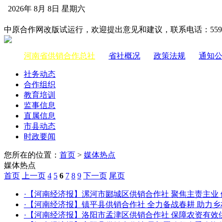
2026年 8月 8日 星期六
中国供销合作网
中原合作网改版试运行，欢迎提出意见和建议，联系电话：55983
河南省供销合作总社
|
省社概况
|
政策法规
|
通知
社务动态
合作组织
教育培训
监事信息
直属信息
市县动态
时政要闻
您所在的位置：
首页
>
媒体热点
媒体热点
首页
上一页
4
5
6
7
8
9
下一页
尾页
·【河南经济报】漯河市郾城区供销合作社 聚焦主责主业
·【河南经济报】镇平县供销合作社 全力备战春耕 助力
·【河南经济报】洛阳市孟津区供销合作社 保障农资有效