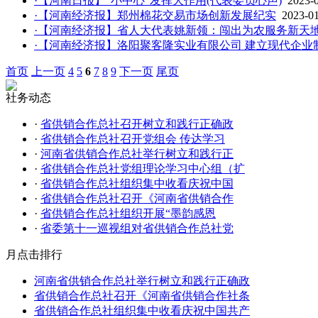
·【河南日报】“小中心”发挥大作用(代表委员心声)
2023-
·【河南经济报】郑州棉花交易市场创新发展纪实
2023-0
·【河南经济报】省人大代表姚新领：闯出为农服务新天
·【河南经济报】洛阳聚客隆实业有限公司 建立现代企业
首页
上一页
4
5
6
7
8
9
下一页
尾页
社务动态
·
省供销合作总社召开树立和践行正确政
·
省供销合作总社召开党组会 传达学习
·
河南省供销合作总社举行树立和践行正
·
省供销合作总社党组理论学习中心组（扩
·
省供销合作总社组织集中收看庆祝中国
·
省供销合作总社召开《河南省供销合作
·
省供销合作总社组织开展“墨韵感恩
·
省委第十一巡视组对省供销合作总社党
月点击排行
河南省供销合作总社举行树立和践行正确政
省供销合作总社召开《河南省供销合作社条
省供销合作总社组织集中收看庆祝中国共产