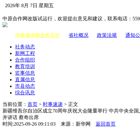
2026年 8月 7日 星期五
中国供销合作网
中原合作网改版试运行，欢迎提出意见和建议，联系电话：55983
河南省供销合作总社
|
省社概况
|
政策法规
|
通知
社务动态
新网工程
合作组织
教育培训
监事信息
直属信息
市县动态
综合讯息
当前位置：
首页
>
时事速递
> 正文
新疆维吾尔自治区成立70周年庆祝大会隆重举行 中共中央全
并讲话 蔡奇出席
时间:2025-09-26 09:11:03 来源：新华网
返回首页