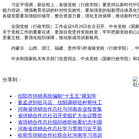
习近平强调，新征程上，各级党校（行政学院）要坚持以新时代中国
能力培训，增强教育培训的针对性实效性。要加强党的创新理论体系化
各级党委要加强组织领导，整合资源力量，强化支持保障，推动新时代
全国党校（行政学院）工作会议9月28日在京召开。中央党校（国家
关于党校工作的重要论述，更加自觉坚持党校姓党，牢牢把握党校初心
质量立校。要强化组织保障，推动形成培训新格局。
内蒙古、山西、浙江、福建、贵州等5所省级党校（行政学院），中
中央和国家机关有关部门负责同志，中央党校（国家行政学院）和各
分享到：
社
·
信阳市供销系统编制“十五五”规划学
·
童孟进到驻马店、信阳调研驻村帮扶工
·
河南省供销合作总社与河南农业投资集
·
省供销合作总社召开党组扩大会议暨党
·
省供销合作总社组织收听收看纪念中国
·
河南省供销合作总社学习贯彻习近平新
·
哈密市供销合作社联合社河南学习培训