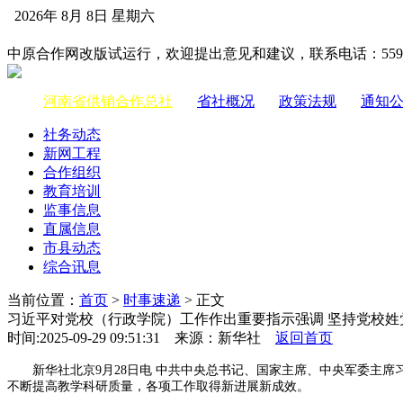
2026年 8月 8日 星期六
中国供销合作网
中原合作网改版试运行，欢迎提出意见和建议，联系电话：55983
河南省供销合作总社
|
省社概况
|
政策法规
|
通知
社务动态
新网工程
合作组织
教育培训
监事信息
直属信息
市县动态
综合讯息
当前位置：
首页
>
时事速递
> 正文
习近平对党校（行政学院）工作作出重要指示强调 坚持党校姓
时间:2025-09-29 09:51:31 来源：新华社
返回首页
新华社北京9月28日电 中共中央总书记、国家主席、中央军委主席
不断提高教学科研质量，各项工作取得新进展新成效。