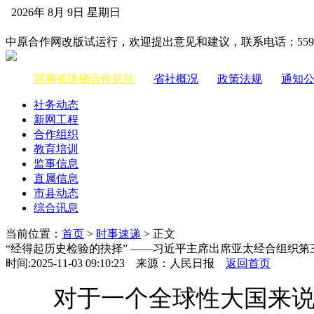
2026年 8月 9日 星期日
中国供销合作网
中原合作网改版试运行，欢迎提出意见和建议，联系电话：55983
河南省供销合作总社
|
省社概况
|
政策法规
|
通知
社务动态
新网工程
合作组织
教育培训
监事信息
直属信息
市县动态
综合讯息
当前位置：
首页
>
时事速递
> 正文
“经得起历史检验的抉择” ——习近平主席出席亚太经合组织
时间:2025-11-03 09:10:23 来源：人民日报
返回首页
对于一个全球性大国来说