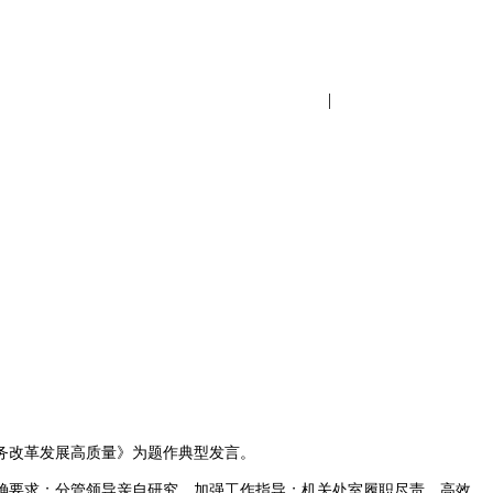
设为首页
|
加入收藏
务改革发展高质量》为题作典型发言。
要求；分管领导亲自研究，加强工作指导；机关处室履职尽责，高效