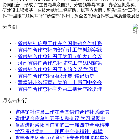
协同配合，形成了“主要领导亲自抓、分管领导具体抓、办公室抓落实
伍建设上强根基，在技术赋能上探新路。抓重点方面，聚焦“三农”工
作“千里眼”“顺风耳”和“参谋部”作用，为全省供销合作事业高质量发展
分享到：
社
·
省供销社信息工作在全国供销合作社系
·
省供销合作总社内部审计工作创新实践
·
省供销合作总社召开党组（扩大）会议
·
河南省供销合作总社驻村工作队闪耀第
·
省供销合作总社召开专题会议 学习贯
·
省供销合作总社组织开展“铭记历史
·
童孟进赴洛阳宣讲党的二十届四中全会
·
省供销合作总社举办第二期合作经济理
月点击排行
省供销社信息工作在全国供销合作社系统信
省供销合作总社召开专题会议 学习贯彻中
童孟进赴洛阳宣讲党的二十届四中全会精神
学习贯彻党的二十届四中全会精神 | 鹤壁
省丰合集团全力保障消防安全培训取得实效