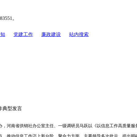
551。
通知
|
党建工作
|
廉政建设
|
站内搜索
作典型发言
办，河南省供销社办公室主任、一级调研员马跃以《以信息工作高质量服
，推动信息工作迈上新台阶。聚合力方面，主要领导多次批示，提出明确