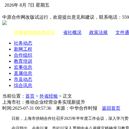
2026年 8月 7日 星期五
中国供销合作网
中原合作网改版试运行，欢迎提出意见和建议，联系电话：55983
河南省供销合作总社
|
省社概况
|
政策法规
|
文件
社务动态
新网工程
合作组织
教育培训
监事信息
直属信息
市县动态
综合讯息
当前位置：
首页
>
外省经验
> 正文
上海市社：推动企业经营业务实现新提升
时间:2025-07-31 09:57:36 来源：中华合作时报
返回首页
日前，上海市供销合作社召开2025年半年度工作会议，深入学
会议指出，今年以来，市社以深入贯彻中央八项规定精神学习教育为