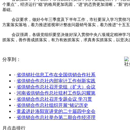
个重点”，经济运行“稳”的格局更加巩固，“进”的态势更加清晰，“新
基础。
会议要求，做好今年三季度及下半年工作，市社要深入学习贯彻习
方案落实落地，着力推进巡视审计整改问题销号落实，着力推进“十五五
会议强调，各级党组织要坚决做好深入贯彻中央八项规定精神学习
抓落实，善作善成抓落实，有力有效抓落实，求真务实抓落实，以坚决
分享到：
社
·
省供销社信息工作在全国供销合作社系
·
省供销合作总社内部审计工作创新实践
·
省供销合作总社召开党组（扩大）会议
·
河南省供销合作总社驻村工作队闪耀第
·
省供销合作总社召开专题会议 学习贯
·
省供销合作总社组织开展“铭记历史
·
童孟进赴洛阳宣讲党的二十届四中全会
·
省供销合作总社举办第二期合作经济理
月点击排行