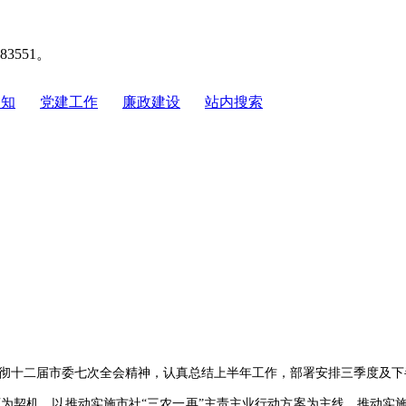
551。
通知
|
党建工作
|
廉政建设
|
站内搜索
习贯彻十二届市委七次全会精神，认真总结上半年工作，部署安排三季度及
契机，以推动实施市社“三农一再”主责主业行动方案为主线，推动实施“一