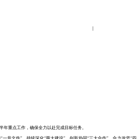
设为首页
|
加入收藏
下半年重点工作，确保全力以赴完成目标任务。
号文件”、持续深化“两大建设”、创新协同“三大合作”、合力攻坚“四