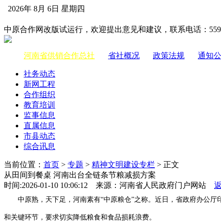
2026年 8月 6日 星期四
中国供销合作网
中原合作网改版试运行，欢迎提出意见和建议，联系电话：55983
河南省供销合作总社
|
省社概况
|
政策法规
|
通知
社务动态
新网工程
合作组织
教育培训
监事信息
直属信息
市县动态
综合讯息
当前位置：
首页
>
专题
>
精神文明建设专栏
> 正文
从田间到餐桌 河南出台全链条节粮减损方案
时间:2026-01-10 10:06:12 来源：河南省人民政府门户网站
中原熟，天下足，河南素有“中原粮仓”之称。近日，省政府办公
和关键环节，要求切实降低粮食和食品损耗浪费。