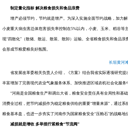
制定量化指标 解决粮食损失和食品浪费
增产必须节约，节约就是增产。为深入实施全面节约战略，加力解决粮
小麦重大病虫害总体危害损失率控制在5%以内，小麦、玉米、稻谷等
现“四散化”（散储、散运、散装、散卸）运输。全省粮食损失和食品
会形成节粮爱粮良好氛围。
长垣黄河滩
省发展改革委相关负责人介绍，《方案》结合我省实际逐项研究提出落
丰富增加了完善现代农业气象服务体系、加快推进区域农机社会化服务
“河南是全国粮食生产和调出大省，粮食安全责任具有全局性和基础性
消费全过程，把节约减损作为稳定粮食供给的重要“增量来源”，通过
粮食基本盘，也进一步夯实了河南作为国家粮食安全“压舱石”的战略地
减损就是增收 多举措拧紧粮食“节流阀”