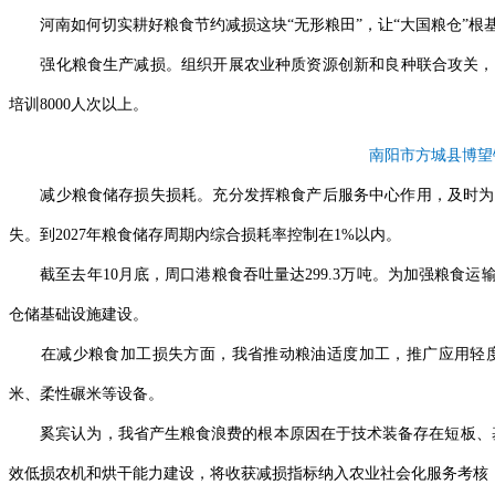
河南如何切实耕好粮食节约减损这块“无形粮田”，让“大国粮仓”根基
强化粮食生产减损。组织开展农业种质资源创新和良种联合攻关，推广
培训8000人次以上。
南阳市方城县博望
减少粮食储存损失损耗。充分发挥粮食产后服务中心作用，及时为农
失。到2027年粮食储存周期内综合损耗率控制在1%以内。
截至去年10月底，周口港粮食吞吐量达299.3万吨。为加强粮食
仓储基础设施建设。
在减少粮食加工损失方面，我省推动粮油适度加工，推广应用轻度
米、柔性碾米等设备。
奚宾认为，我省产生粮食浪费的根本原因在于技术装备存在短板、基
效低损农机和烘干能力建设，将收获减损指标纳入农业社会化服务考核