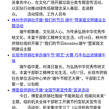
关事务中心，在文化广场开展垃圾分类专题宣传活动，
以实际行动推动绿色低碳理念深入基层、走进群
众。 活动现场，工作人员布
林州市供销社开展“我们的节日·端午”暨家庭文明建设主
题活动
端午粽飘香，文化润人心。为传承弘扬中华优秀传
统文化，丰富干部职工精神文化生活，6月18日，林州市
供销社组织开展了“我们的节日&middot;端午”暨家庭文
明建设主题
长垣市供销社举办端午节“粽艺”大赛 巧手包出浓情端午
味
端午临中夏，时清日复长。为弘扬中华优秀传统文
化，丰富干部职工精神文化生活，6月17日，长垣市供销
社在单位活动中心举办“端午节粽艺大赛”，干部职工齐
聚一堂，以包粽
博爱县供销社开展“全国节能宣传周”宣讲活动
今日，博爱县供销社围绕“节能新起点 低碳向未来”
主题，组织机关全体干部职工开展节约型机关宣传活
动。 活动中，机关集中学习了《公共机构节能条