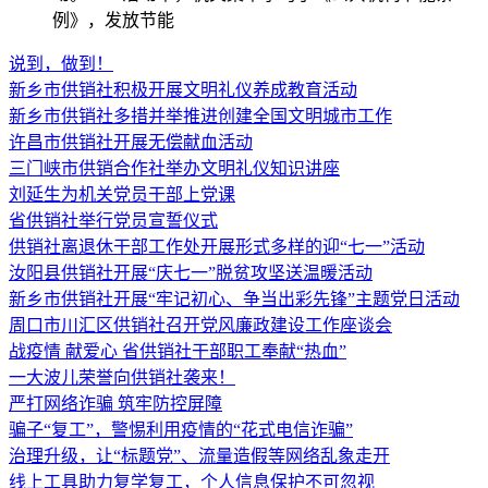
例》，发放节能
说到，做到！
新乡市供销社积极开展文明礼仪养成教育活动
新乡市供销社多措并举推进创建全国文明城市工作
许昌市供销社开展无偿献血活动
三门峡市供销合作社举办文明礼仪知识讲座
刘延生为机关党员干部上党课
省供销社举行党员宣誓仪式
供销社离退休干部工作处开展形式多样的迎“七一”活动
汝阳县供销社开展“庆七一”脱贫攻坚送温暖活动
新乡市供销社开展“牢记初心、争当出彩先锋”主题党日活动
周口市川汇区供销社召开党风廉政建设工作座谈会
战疫情 献爱心 省供销社干部职工奉献“热血”
一大波儿荣誉向供销社袭来！
严打网络诈骗 筑牢防控屏障
骗子“复工”，警惕利用疫情的“花式电信诈骗”
治理升级，让“标题党”、流量造假等网络乱象走开
线上工具助力复学复工，个人信息保护不可忽视