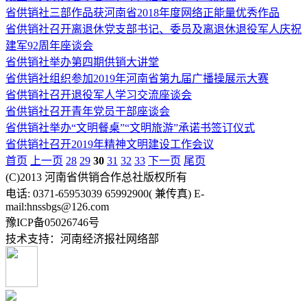
省供销社三部作品获河南省2018年度网络正能量优秀作品
省供销社召开离退休党支部书记、委员及离退休退役军人庆祝
建军92周年座谈会
省供销社举办第四期供销大讲堂
省供销社组织参加2019年河南省第九届广播操展示大赛
省供销社召开退役军人学习交流座谈会
省供销社召开青年党员干部座谈会
省供销社举办“文明餐桌”“文明旅游”承诺书签订仪式
省供销社召开2019年精神文明建设工作会议
首页
上一页
28
29
30
31
32
33
下一页
尾页
(C)2013 河南省供销合作总社版权所有
电话: 0371-65953039 65992900( 兼传真) E-
mail:hnssbgs@126.com
豫ICP备05026746号
技术支持：河南经济报社网络部