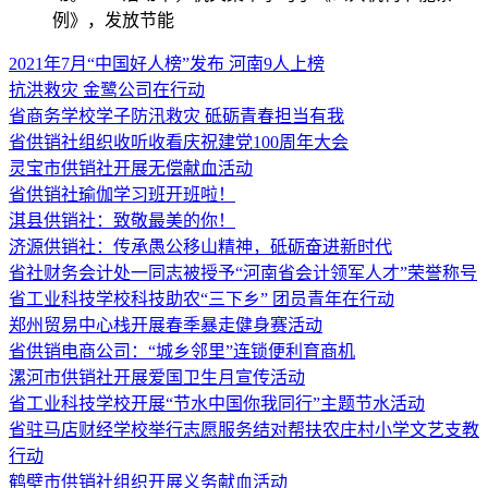
例》，发放节能
2021年7月“中国好人榜”发布 河南9人上榜
抗洪救灾 金鹭公司在行动
省商务学校学子防汛救灾 砥砺青春担当有我
省供销社组织收听收看庆祝建党100周年大会
灵宝市供销社开展无偿献血活动
省供销社瑜伽学习班开班啦！
淇县供销社：致敬最美的你！
济源供销社：传承愚公移山精神，砥砺奋进新时代
省社财务会计处一同志被授予“河南省会计领军人才”荣誉称号
省工业科技学校科技助农“三下乡” 团员青年在行动
郑州贸易中心栈开展春季暴走健身赛活动
省供销电商公司：“城乡邻里”连锁便利育商机
漯河市供销社开展爱国卫生月宣传活动
省工业科技学校开展“节水中国你我同行”主题节水活动
省驻马店财经学校举行志愿服务结对帮扶农庄村小学文艺支教
行动
鹤壁市供销社组织开展义务献血活动