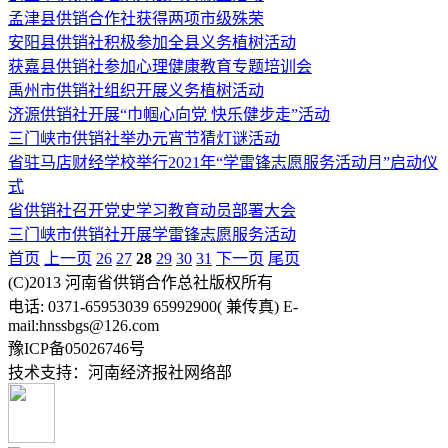
孟津县供销合作社获得两项市级殊荣
安阳县供销社积极参加全县义务植树活动
获嘉县供销社参加心理健康教育专题培训会
禹州市供销社组织开展义务植树活动
济源供销社开展“巾帼心向党 快乐健步走”活动
三门峡市供销社举办元宵节猜灯谜活动
省驻马店财经学校举行2021年“学雷锋志愿服务活动月”启动仪
式
省供销社召开党史学习教育动员部署大会
三门峡市供销社开展学雷锋志愿服务活动
首页
上一页
26
27
28
29
30
31
下一页
尾页
(C)2013 河南省供销合作总社版权所有
电话: 0371-65953039 65992900( 兼传真) E-
mail:hnssbgs@126.com
豫ICP备05026746号
技术支持：河南经济报社网络部