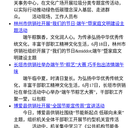
关事务中心，在文化广场开展垃圾分类专题宣传活动，
以实际行动推动绿色低碳理念深入基层、走进群
众。 活动现场，工作人员布
林州市供销社开展“我们的节日·端午”暨家庭文明建设主
题活动
端午粽飘香，文化润人心。为传承弘扬中华优秀传
统文化，丰富干部职工精神文化生活，6月18日，林州市
供销社组织开展了“我们的节日&middot;端午”暨家庭文
明建设主题
长垣市供销社举办端午节“粽艺”大赛 巧手包出浓情端午
味
端午临中夏，时清日复长。为弘扬中华优秀传统文
化，丰富干部职工精神文化生活，6月17日，长垣市供销
社在单位活动中心举办“端午节粽艺大赛”，干部职工齐
聚一堂，以包粽
博爱县供销社开展“全国节能宣传周”宣讲活动
今日，博爱县供销社围绕“节能新起点 低碳向未来”
主题，组织机关全体干部职工开展节约型机关宣传活
动。 活动中，机关集中学习了《公共机构节能条