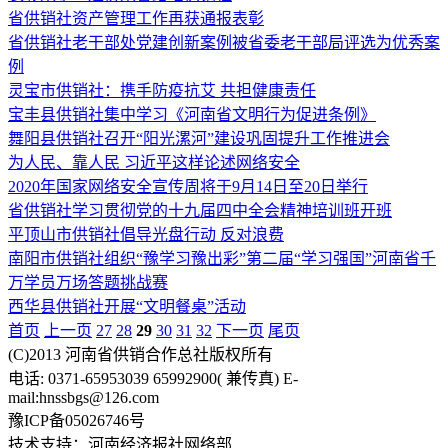
省供销社资产管理工作再获通报表彰
省供销社老干部处党建创新案例被省委老干部局评选为优秀案
例
灵宝市供销社：携手防疫抗艾 共担健康责任
宝丰县供销社集中学习《河南省文明行为促进条例》
舞阳县供销社召开“阳光漯河”建设巩固提升工作推进会
为人民、靠人民 习近平这样论述网络安全
2020年国家网络安全宣传周将于9月14日至20日举行
省供销社学习贯彻党的十九届四中全会精神培训班开班
平顶山市供销社倡导光盘行动 反对浪费
南阳市供销社组织“豫学习豫出彩”第二届“学习强国”河南省千
万学员万场答题挑战赛
西华县供销社开展“文明餐桌”活动
首页
上一页
27
28
29
30
31
32
下一页
尾页
(C)2013 河南省供销合作总社版权所有
电话: 0371-65953039 65992900( 兼传真) E-
mail:hnssbgs@126.com
豫ICP备05026746号
技术支持：河南经济报社网络部