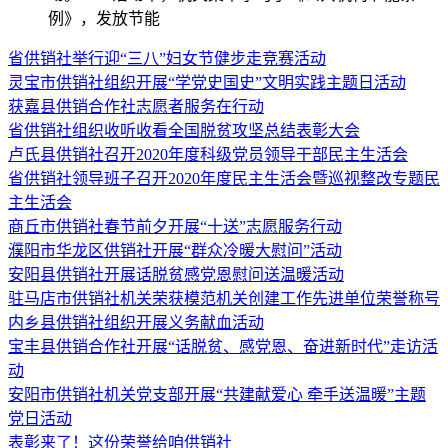
例》，发放节能
省供销社举行迎“三八”妇女节健步走竞赛活动
灵宝市供销社组织开展“学党史国史”文明实践主题日活动
获嘉县供销合作社志愿者服务在行动
省供销社组织收听收看全国脱贫攻坚总结表彰大会
卢氏县供销社召开2020年度科级党员领导干部民主生活会
省供销社领导班子召开2020年度民主生活会暨巡视整改专题民
主生活会
商丘市供销社春节前夕开展“十送”志愿服务行动
濮阳市华龙区供销社开展“群众冷暖大慰问”活动
安阳县供销社开展话脱贫感党恩慰问送温暖活动
驻马店市供销社机关荣获模范机关创建工作先进单位荣誉称号
内乡县供销社组织开展义务献血活动
宝丰县供销合作社开展“话脱贫、感党恩、奋进新时代”走访活
动
安阳市供销社机关党支部开展“共建献爱心 牵手送温暖”主题
党日活动
表彰来了！这份荣誉给咱供销社