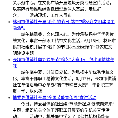
关事务中心，在文化广场开展垃圾分类专题宣传活动，
以实际行动推动绿色低碳理念深入基层、走进群
众。 活动现场，工作人员布
林州市供销社开展“我们的节日·端午”暨家庭文明建设主
题活动
端午粽飘香，文化润人心。为传承弘扬中华优秀传
统文化，丰富干部职工精神文化生活，6月18日，林州市
供销社组织开展了“我们的节日&middot;端午”暨家庭文
明建设主题
长垣市供销社举办端午节“粽艺”大赛 巧手包出浓情端午
味
端午临中夏，时清日复长。为弘扬中华优秀传统文
化，丰富干部职工精神文化生活，6月17日，长垣市供销
社在单位活动中心举办“端午节粽艺大赛”，干部职工齐
聚一堂，以包粽
博爱县供销社开展“全国节能宣传周”宣讲活动
今日，博爱县供销社围绕“节能新起点 低碳向未来”
主题，组织机关全体干部职工开展节约型机关宣传活
动。 活动中，机关集中学习了《公共机构节能条