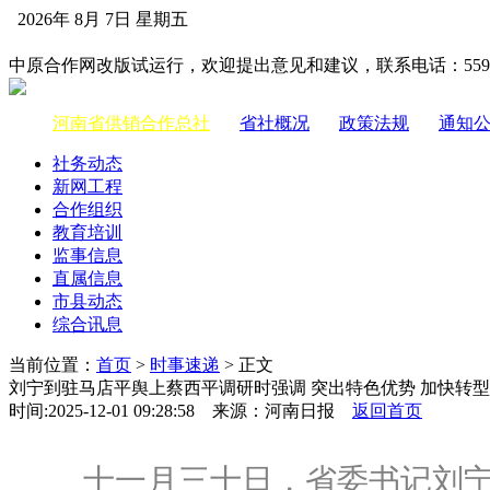
2026年 8月 7日 星期五
中国供销合作网
中原合作网改版试运行，欢迎提出意见和建议，联系电话：55983
河南省供销合作总社
|
省社概况
|
政策法规
|
通知
社务动态
新网工程
合作组织
教育培训
监事信息
直属信息
市县动态
综合讯息
当前位置：
首页
>
时事速递
> 正文
刘宁到驻马店平舆上蔡西平调研时强调 突出特色优势 加快转型
时间:2025-12-01 09:28:58 来源：河南日报
返回首页
十一月三十日，省委书记刘