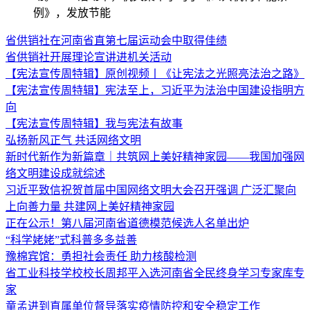
例》，发放节能
省供销社在河南省直第七届运动会中取得佳绩
省供销社开展理论宣讲进机关活动
【宪法宣传周特辑】原创视频丨《让宪法之光照亮法治之路》
【宪法宣传周特辑】宪法至上，习近平为法治中国建设指明方
向
【宪法宣传周特辑】我与宪法有故事
弘扬新风正气 共话网络文明
新时代新作为新篇章｜共筑网上美好精神家园——我国加强网
络文明建设成就综述
习近平致信祝贺首届中国网络文明大会召开强调 广泛汇聚向
上向善力量 共建网上美好精神家园
正在公示！第八届河南省道德模范候选人名单出炉
“科学姥姥”式科普多多益善
豫棉宾馆：勇担社会责任 助力核酸检测
省工业科技学校校长周邦平入选河南省全民终身学习专家库专
家
童孟进到直属单位督导落实疫情防控和安全稳定工作