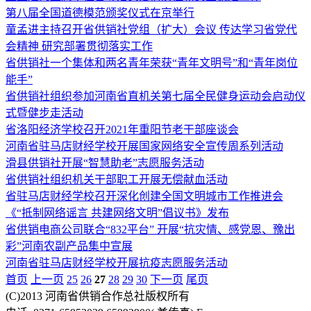
第八届全国道德模范颁奖仪式在京举行
童孟进主持召开省供销社党组（扩大）会议 传达学习省党代
会精神 研究部署贯彻落实工作
省供销社一个集体和两名青年荣获“青年文明号”和“青年岗位
能手”
省供销社组织参加河南省直机关第七届全民健身运动会启动仪
式暨健步走活动
省洛阳经济学校召开2021年重阳节老干部座谈会
河南省驻马店财经学校开展国家网络安全宣传周系列活动
滑县供销社开展“智慧助老”志愿服务活动
省供销社组织机关干部职工开展无偿献血活动
省驻马店财经学校召开深化创建全国文明城市工作推进会
《“抵制网络谣言 共建网络文明”倡议书》发布
省供销电商公司联合“832平台” 开展“抗灾情、感党恩、豫出
彩”河南农副产品集中宣展
河南省驻马店财经学校开展抗疫志愿服务活动
首页
上一页
25
26
27
28
29
30
下一页
尾页
(C)2013 河南省供销合作总社版权所有