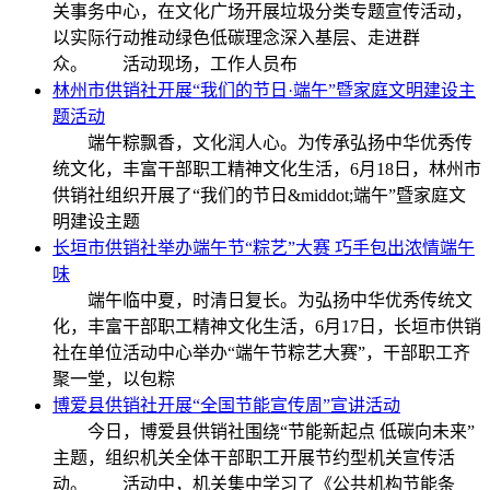
关事务中心，在文化广场开展垃圾分类专题宣传活动，
以实际行动推动绿色低碳理念深入基层、走进群
众。 活动现场，工作人员布
林州市供销社开展“我们的节日·端午”暨家庭文明建设主
题活动
端午粽飘香，文化润人心。为传承弘扬中华优秀传
统文化，丰富干部职工精神文化生活，6月18日，林州市
供销社组织开展了“我们的节日&middot;端午”暨家庭文
明建设主题
长垣市供销社举办端午节“粽艺”大赛 巧手包出浓情端午
味
端午临中夏，时清日复长。为弘扬中华优秀传统文
化，丰富干部职工精神文化生活，6月17日，长垣市供销
社在单位活动中心举办“端午节粽艺大赛”，干部职工齐
聚一堂，以包粽
博爱县供销社开展“全国节能宣传周”宣讲活动
今日，博爱县供销社围绕“节能新起点 低碳向未来”
主题，组织机关全体干部职工开展节约型机关宣传活
动。 活动中，机关集中学习了《公共机构节能条